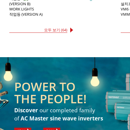
(VERSION B)
설치프
WORK LIGHTS
VM6
작업등 (VERSION A)
VMM
모두 보기 (64)
POWER TO
THE PEOPLE!
Discover
our completed family
of
AC Master sine wave inverters